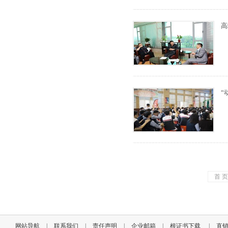
高
“
首 
网站导航
|
联系我们
|
责任声明
|
企业邮箱
|
根证书下载
|
直