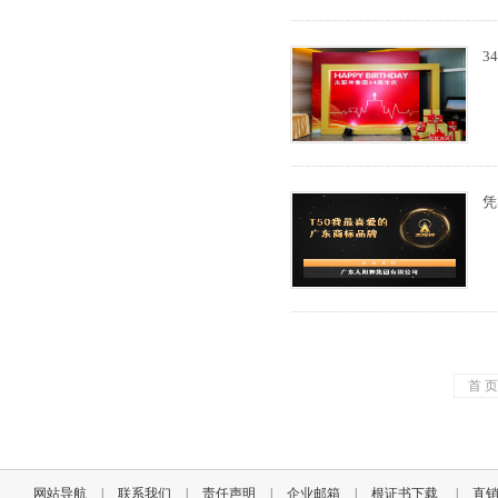
3
凭
首 
网站导航
|
联系我们
|
责任声明
|
企业邮箱
|
根证书下载
|
直