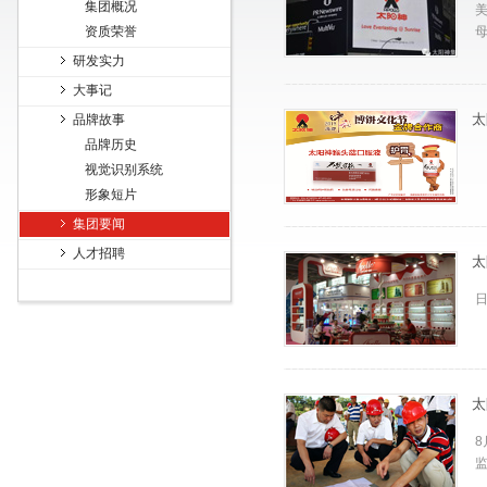
集团概况
美
资质荣誉
母
研发实力
大事记
太
品牌故事
品牌历史
视觉识别系统
形象短片
集团要闻
人才招聘
太
太
8
监