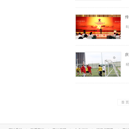
传
8
庆
首 