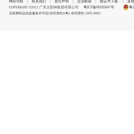
网站导航
|
联系我们
|
责任声明
|
企业邮箱
|
根证书下载
|
直
广东太阳神集团有限公司
粤ICP备09185647号
粤公
COPYRIGHT ©2012
互联网药品信息服务许可证(非经营性)(粤)-非经营性-2005-0002